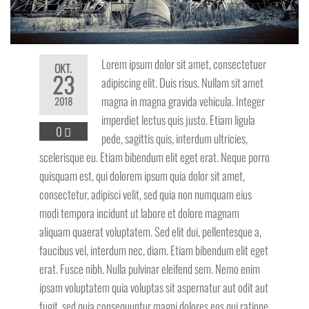
Lorem ipsum dolor sit amet, consectetuer
OKT.
23
adipiscing elit. Duis risus. Nullam sit amet
magna in magna gravida vehicula. Integer
2018
imperdiet lectus quis justo. Etiam ligula
0
pede, sagittis quis, interdum ultricies,
scelerisque eu. Etiam bibendum elit eget erat. Neque porro
quisquam est, qui dolorem ipsum quia dolor sit amet,
consectetur, adipisci velit, sed quia non numquam eius
modi tempora incidunt ut labore et dolore magnam
aliquam quaerat voluptatem. Sed elit dui, pellentesque a,
faucibus vel, interdum nec, diam. Etiam bibendum elit eget
erat. Fusce nibh. Nulla pulvinar eleifend sem. Nemo enim
ipsam voluptatem quia voluptas sit aspernatur aut odit aut
fugit, sed quia consequuntur magni dolores eos qui ratione