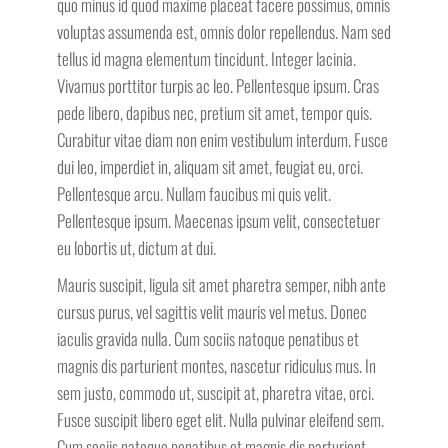
quo minus id quod maxime placeat facere possimus, omnis
voluptas assumenda est, omnis dolor repellendus. Nam sed
tellus id magna elementum tincidunt. Integer lacinia.
Vivamus porttitor turpis ac leo. Pellentesque ipsum. Cras
pede libero, dapibus nec, pretium sit amet, tempor quis.
Curabitur vitae diam non enim vestibulum interdum. Fusce
dui leo, imperdiet in, aliquam sit amet, feugiat eu, orci.
Pellentesque arcu. Nullam faucibus mi quis velit.
Pellentesque ipsum. Maecenas ipsum velit, consectetuer
eu lobortis ut, dictum at dui.
Mauris suscipit, ligula sit amet pharetra semper, nibh ante
cursus purus, vel sagittis velit mauris vel metus. Donec
iaculis gravida nulla. Cum sociis natoque penatibus et
magnis dis parturient montes, nascetur ridiculus mus. In
sem justo, commodo ut, suscipit at, pharetra vitae, orci.
Fusce suscipit libero eget elit. Nulla pulvinar eleifend sem.
Cum sociis natoque penatibus et magnis dis parturient