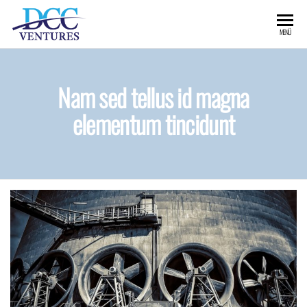
MENÜ
Nam sed tellus id magna
elementum tincidunt