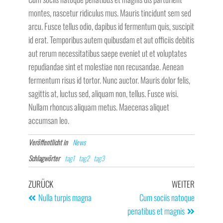
montes, nascetur ridiculus mus. Mauris tincidunt sem sed
arcu. Fusce tellus odio, dapibus id fermentum quis, suscipit
id erat. Temporibus autem quibusdam et aut officiis debitis
aut rerum necessitatibus saepe eveniet ut et voluptates
repudiandae sint et molestiae non recusandae. Aenean
fermentum risus id tortor. Nunc auctor. Mauris dolor felis,
sagittis at, luctus sed, aliquam non, tellus. Fusce wisi.
Nullam rhoncus aliquam metus. Maecenas aliquet
accumsan leo.
Veröffentlicht in
News
Schlagwörter
tag1
tag2
tag3
ZURÜCK
WEITER
Nulla turpis magna
Cum sociis natoque
penatibus et magnis