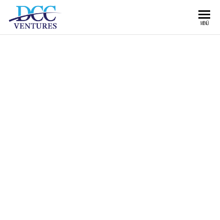
MENÜ
READY FOR TAKE OFF?
Die Idee steht und Du bist auf der
Suche nach Investoren mit Erfahrung
und großem Netzwerk? Du hast Dich
entschieden zu gründen – finden wir
super! – weißt aber nicht, wie Du