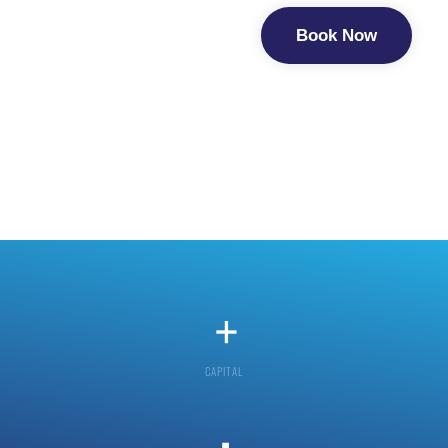
Book Now
+
CAPITAL