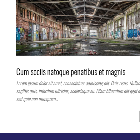
Cum sociis natoque penatibus et magnis
Lorem ipsum dolor sit amet, consectetuer adipiscing elit. Duis risus. Nulla
sagittis quis, interdum ultricies, scelerisque eu. Etiam bibendum elit eget 
sed quia non numquam…