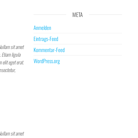
META
Anmelden
Eintrags-Feed
Nullam sit amet
Kommentar-Feed
 Etiam ligula
WordPress.org
 elit eget erat.
nsectetur,
Nullam sit amet