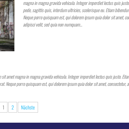
magna in magna gravida vehicula. Integer imperdiet lectus quis justo.
pede, sagittis quis, interdum ultricies, scelerisque eu. Etiam bibendum
Neque porro quisquam est, qui dolorem ipsum quia dolor sit amet, co
adipisci velit, sed quia non numquam…
m sit amet magna in magna gravida vehicula. Integer imperdiet lectus quis justo. Etia
erat. Neque porro quisquam est, qui dolorem ipsum quia dolor sit amet, consectetur, adi
1
2
Nächste