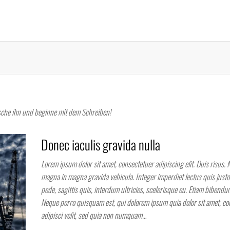
ösche ihn und beginne mit dem Schreiben!
Donec iaculis gravida nulla
Lorem ipsum dolor sit amet, consectetuer adipiscing elit. Duis risus. 
magna in magna gravida vehicula. Integer imperdiet lectus quis justo.
pede, sagittis quis, interdum ultricies, scelerisque eu. Etiam bibendum
Neque porro quisquam est, qui dolorem ipsum quia dolor sit amet, co
adipisci velit, sed quia non numquam…