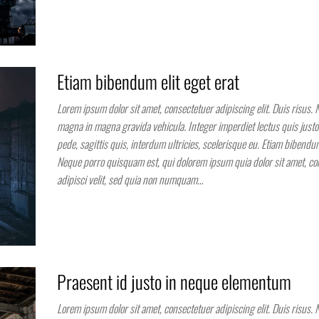
Etiam bibendum elit eget erat
Lorem ipsum dolor sit amet, consectetuer adipiscing elit. Duis risus. 
magna in magna gravida vehicula. Integer imperdiet lectus quis justo.
pede, sagittis quis, interdum ultricies, scelerisque eu. Etiam bibendum
Neque porro quisquam est, qui dolorem ipsum quia dolor sit amet, co
adipisci velit, sed quia non numquam…
Praesent id justo in neque elementum
Lorem ipsum dolor sit amet, consectetuer adipiscing elit. Duis risus. 