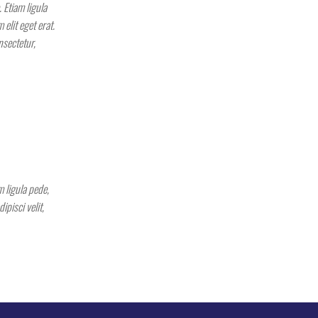
 Etiam ligula
 elit eget erat.
nsectetur,
m ligula pede,
pisci velit,